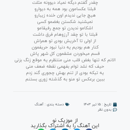
چقدر گفتم دیگه نمیاد دیوونه مثلت
قبلنا عکسامون بود همه به دیوارو
هیچ جایی ندیدم اون خنده زیبارو
نمیشنید شکستن بغضمو کسی
اشکامو ندیدن تو جمع رفیقامو
قبلنا با تو چقد آرزوهام فرق داشت
از اولی تا آخریش بودی تو همراش
کنار هم بودیم یه دنیا نبود حریفمون
قسم میخوردن عشقمون کل شهر پاش
الانم که تنها بغض قلب منی منتظرم یه موقع زنگ بزنی
حیف که نشد توام بفهمی نقطه ضعف منی
یه تیکه بودی از تنم بهش چجوری گند زدم
ببین برعکس تو منو به گذشته زوری بستنم
تاریخ :
۱۵ تیر ۱۴۰۳
دسته بندی :
آهنگ
بدون نظر
از موزیک نو
این آهنگ را به اشتراک بگذارید