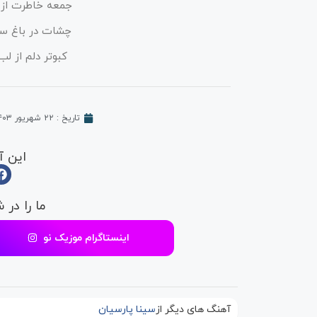
جمعه خاطرت از 
ﭼﺸﺎت در ﺑﺎغ ﺳﺒﺰ
ﻛﺒﻮﺗﺮ دﻟﻢ از ﻟ
تاریخ :
۲۲ شهریور ۱۴۰۳
این آ
ما را در 
اینستاگرام موزیک نو
آهنگ های دیگر از
سینا پارسیان