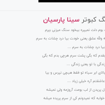
گ کبوتر
سینا پارسیان
ﺐ ﺑﻮم دﻟﺖ ﻧﻤﻴﭙﺮه ﺑﻴﺨﻮد ﺳﻨﮓ ﻣﻴﺰﻧﻰ ﺑﭘﺮم
 وﻟﻠﻪ ﻋﺸﻖ ﻳﻌﻨﻰ ﺧﻮدت ﺑﻴﺎ درد ﭼﺸﺎت ﺑﻪ ﺳﺮم
بیا درد چشات به سرم …
ﭼﻘﺪم ﻛﻪ ﺑﮕﻰ ﭘﺸﺖ ﺳﺮم ﻫﺮﭼﻰ ﺑﺪم ﻛﻪ ﺑﮕﻰ
ﻧﺪﮔﻰ ﺑﺎ ﺗﻮ ﻳﻌﻨﻰ زﻧﺪﮔﻰ …
 ﺑﺎﻟﺎی اﺑﺮ ﺳﻴﺎه ﺗﻮ ﻓﻘﻄ ﻫﻴﭽﻰ ﻧﭙﺮس و ﺑﻴﺎ
ﻋﺎﺷﻘﺘﻢ آره ﺧﻴﻠﻰ زﻳﺎد …
دل پریدن از لب بومت آروزمه ولی نمیشه
وابه که نمیدونم کی از سرم پریده میشه