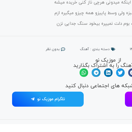
اینکه میدونی هرچی ناز کنی خریده میشه
ه ولی وسط پاییزو همه چیزو میگیره ازم
ﺐ ﺑﻮم دﻟﺖ ﻧﻤﻴﭙﺮه ﺑﻴﺨﻮد ﺳﻨﮓ جدایی نزن
دسته بندی :
آهنگ
بدون نظر
از موزیک نو
هنگ را به اشتراک بگذارید
شبکه های اجتماعی دنبال کنید
تلگرام موزیک نو