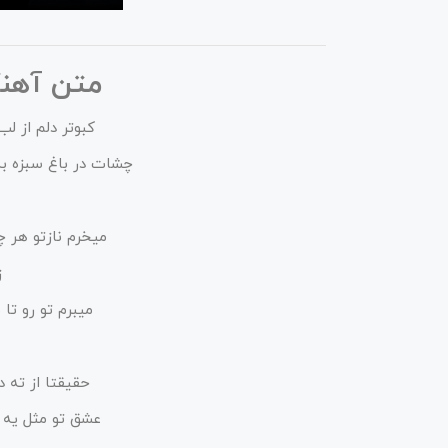
متن آهن
ﻛﺒﻮﺗﺮ دﻟﻢ از ﻟ
ﭼﺸﺎت در ﺑﺎغ ﺳﺒﺰه ﺑﻪ
ﻣﻴﺨﺮم ﻧﺎزﺗﻮ ﻫﺮ 
ز
ﻣﻴﺒﺮم ﺗﻮ رو ﺗﺎ
حقیقتا از ته 
عشق تو مثل یه خ