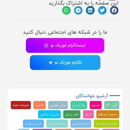
این صفحه را به اشتراک بگذارید
ما را در شبکه های اجتماعی دنبال کنید
اینستاگرام موزیک نو
تلگرام موزیک نو
آرشیو
خوانندگان
آرش AP
مسیح
رضا یزدانی
سالار عقیلی
حامیم
علیرضا عصار
مسعود صادقلو
۷ باند
ناصر زینلی
علی زند وکیلی
حجت اشرف زاده
حامد همایون
محمد علیزاده
کسری زاهدی