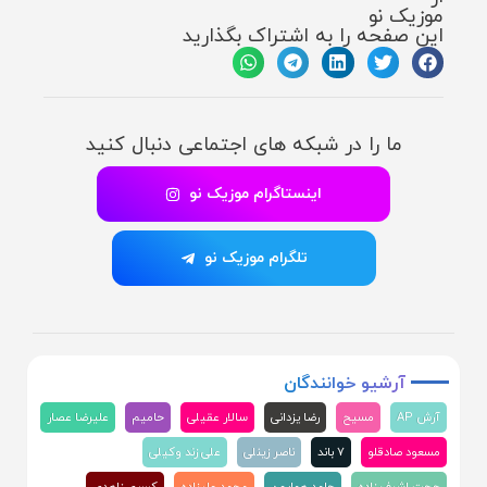
موزیک نو
این صفحه را به اشتراک بگذارید
ما را در شبکه های اجتماعی دنبال کنید
اینستاگرام موزیک نو
تلگرام موزیک نو
آرشیو
خوانندگان
آرش AP
مسیح
رضا یزدانی
سالار عقیلی
حامیم
علیرضا عصار
مسعود صادقلو
۷ باند
ناصر زینلی
علی زند وکیلی
حجت اشرف زاده
حامد همایون
محمد علیزاده
کسری زاهدی