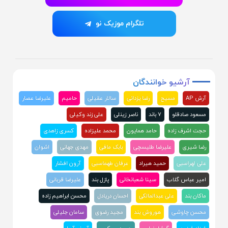
تلگرام موزیک نو
آرشیو
خوانندگان
آرش AP
مسیح
رضا یزدانی
سالار عقیلی
حامیم
علیرضا عصار
مسعود صادقلو
۷ باند
ناصر زینلی
علی زند وکیلی
حجت اشرف زاده
حامد همایون
محمد علیزاده
کسری زاهدی
رضا شیری
علیرضا طلیسچی
بابک مافی
مهدی جهانی
اشوان
علی لهراسبی
حمید هیراد
عرفان طهماسبی
آرون افشار
امیر عباس گلاب
سینا شعبانخانی
پازل بند
علیرضا قربانی
ماکان بند
علی عبدالمالکی
احسان دریادل
محسن ابراهیم زاده
محسن چاوشی
هوروش بند
مجید رضوی
سامان جلیلی