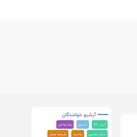
آرشیو
خوانندگان
آرش AP
مسیح
رضا یزدانی
سالار عقیلی
حامیم
علیرضا عصار