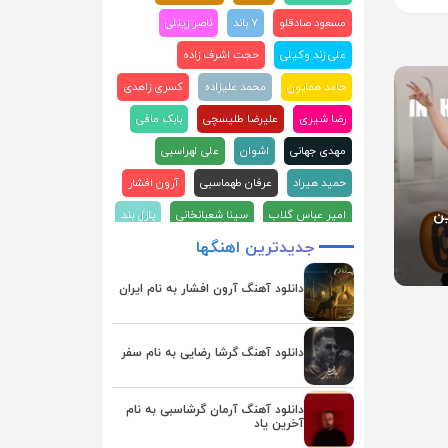
مسعود صادقلو
۷ باند
ناصر زینلی
علی زند وکیلی
حجت اشرف زاده
حامد همایون
محمد علیزاده
کسری زاهدی
رضا شیری
علیرضا طلیسچی
بابک مافی
مهدی جهانی
اشوان
علی لهراسبی
حمید هیراد
عرفان طهماسبی
آرون افشار
امیر عباس گلاب
سینا شعبانخانی
پازل بند
ین
جدیدترین
اهنگها
علیرضا قربانی
ماکان بند
علی عبدالمالکی
احسان دریادل
محسن ابراهیم زاده
دانلود آهنگ آرون افشار به نام ایران
محسن چاوشی
هوروش بند
مجید رضوی
سامان جلیلی
فرزاد فرزین
گرشا رضایی
دانلود آهنگ گرشا رضایی به نام سفر
حمید عسکری
آصف آریا
احسان خواجه امیری
رضا صادقی
دانلود آهنگ آرمان گرشاسبی به نام
آخرین یاد
روزبه بمانی
راغب
بابک جهانبخش