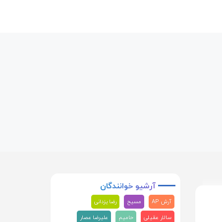
آرشیو
خوانندگان
آرش AP
مسیح
رضا یزدانی
سالار عقیلی
حامیم
علیرضا عصار