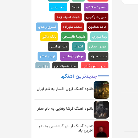
مسعود صادقلو
۷ باند
ناصر زینلی
علی زند وکیلی
حجت اشرف زاده
حامد همایون
محمد علیزاده
کسری زاهدی
رضا شیری
علیرضا طلیسچی
بابک مافی
مهدی جهانی
اشوان
علی لهراسبی
حمید هیراد
عرفان طهماسبی
آرون افشار
امیر عباس گلاب
سینا شعبانخانی
پازل بند
جدیدترین
اهنگها
علیرضا قربانی
ماکان بند
علی عبدالمالکی
احسان دریادل
محسن ابراهیم زاده
دانلود آهنگ آرون افشار به نام ایران
محسن چاوشی
هوروش بند
مجید رضوی
سامان جلیلی
فرزاد فرزین
گرشا رضایی
دانلود آهنگ گرشا رضایی به نام سفر
حمید عسکری
آصف آریا
احسان خواجه امیری
رضا صادقی
دانلود آهنگ آرمان گرشاسبی به نام
آخرین یاد
روزبه بمانی
راغب
بابک جهانبخش