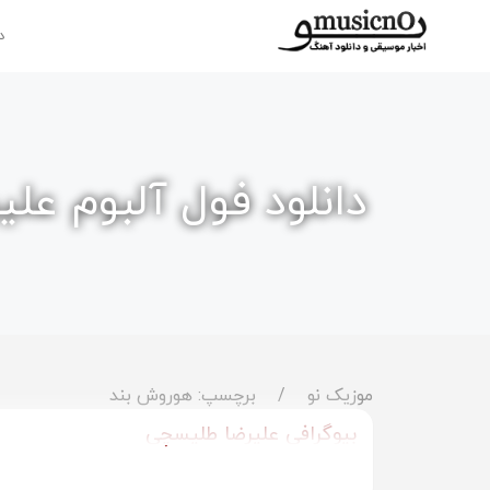
د
دانلود فول آلبوم عل
موزیک نو
برچسپ: هوروش بند
بیوگرافی علیرضا طلیسچی