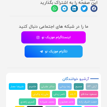
این صفحه را به اشتراک بگذارید
ما را در شبکه های اجتماعی دنبال کنید
اینستاگرام موزیک نو
تلگرام موزیک نو
آرشیو
خوانندگان
آرش AP
مسیح
رضا یزدانی
سالار عقیلی
حامیم
علیرضا عصار
مسعود صادقلو
۷ باند
ناصر زینلی
علی زند وکیلی
حجت اشرف زاده
حامد همایون
محمد علیزاده
کسری زاهدی