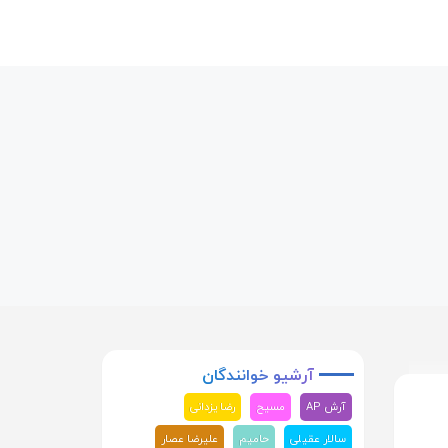
آرشیو
خوانندگان
آرش AP
مسیح
رضا یزدانی
سالار عقیلی
حامیم
علیرضا عصار