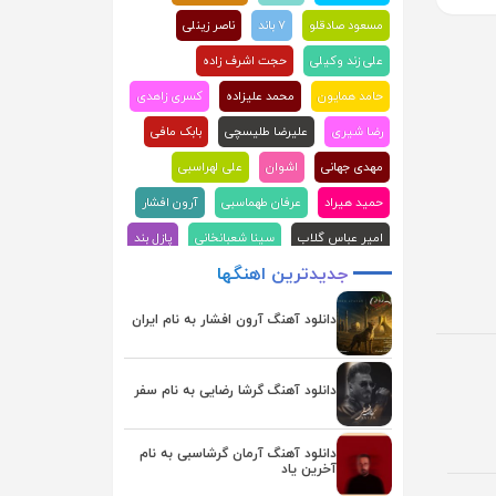
مسعود صادقلو
۷ باند
ناصر زینلی
علی زند وکیلی
حجت اشرف زاده
حامد همایون
محمد علیزاده
کسری زاهدی
رضا شیری
علیرضا طلیسچی
بابک مافی
مهدی جهانی
اشوان
علی لهراسبی
حمید هیراد
عرفان طهماسبی
آرون افشار
امیر عباس گلاب
سینا شعبانخانی
پازل بند
جدیدترین
اهنگها
علیرضا قربانی
ماکان بند
علی عبدالمالکی
احسان دریادل
محسن ابراهیم زاده
دانلود آهنگ آرون افشار به نام ایران
محسن چاوشی
هوروش بند
مجید رضوی
سامان جلیلی
فرزاد فرزین
گرشا رضایی
دانلود آهنگ گرشا رضایی به نام سفر
حمید عسکری
آصف آریا
احسان خواجه امیری
رضا صادقی
دانلود آهنگ آرمان گرشاسبی به نام
آخرین یاد
روزبه بمانی
راغب
بابک جهانبخش