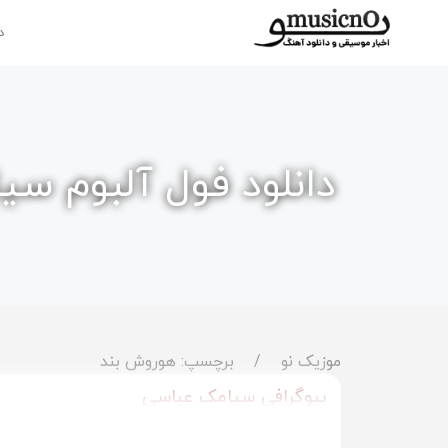
د
دانلود فول آلبوم س
موزیک نو
برچسپ: هوروش بند
بیوگرافی سیامک عباسی