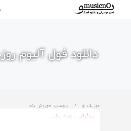
د
دانلود فول آلبوم روزب
موزیک نو
برچسپ: هوروش بند
بیوگرافی روزبه بمانی