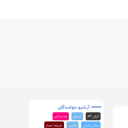
آرشیو
خوانندگان
آرش AP
مسیح
رضا یزدانی
سالار عقیلی
حامیم
علیرضا عصار