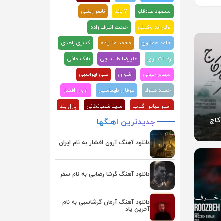
مسعود صادقلو
۷ باند
ناصر زینلی
علی زند وکیلی
حجت اشرف زاده
حامد همایون
محمد علیزاده
کسری زاهدی
رضا شیری
علیرضا طلیسچی
بابک مافی
مهدی جهانی
اشوان
علی لهراسبی
حمید هیراد
عرفان طهماسبی
آرون افشار
امیر عباس گلاب
سینا شعبانخانی
پازل بند
کاج
جدیدترین
اهنگها
علیرضا قربانی
ماکان بند
علی عبدالمالکی
احسان دریادل
محسن ابراهیم زاده
دانلود آهنگ آرون افشار به نام ایران
محسن چاوشی
هوروش بند
مجید رضوی
سامان جلیلی
فرزاد فرزین
گرشا رضایی
دانلود آهنگ گرشا رضایی به نام سفر
حمید عسکری
آصف آریا
احسان خواجه امیری
رضا صادقی
دانلود آهنگ آرمان گرشاسبی به نام
آخرین یاد
روزبه بمانی
راغب
بابک جهانبخش