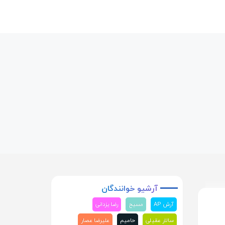
آرشیو
خوانندگان
آرش AP
مسیح
رضا یزدانی
سالار عقیلی
حامیم
علیرضا عصار