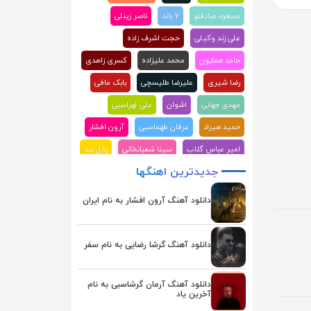
مسعود صادقلو
۷ باند
ناصر زینلی
علی زند وکیلی
حجت اشرف زاده
حامد همایون
محمد علیزاده
کسری زاهدی
رضا شیری
علیرضا طلیسچی
بابک مافی
مهدی جهانی
اشوان
علی لهراسبی
حمید هیراد
عرفان طهماسبی
آرون افشار
امیر عباس گلاب
سینا شعبانخانی
پازل بند
جدیدترین
اهنگها
علیرضا قربانی
ماکان بند
علی عبدالمالکی
احسان دریادل
محسن ابراهیم زاده
دانلود آهنگ آرون افشار به نام ایران
محسن چاوشی
هوروش بند
مجید رضوی
سامان جلیلی
فرزاد فرزین
گرشا رضایی
دانلود آهنگ گرشا رضایی به نام سفر
حمید عسکری
آصف آریا
احسان خواجه امیری
رضا صادقی
دانلود آهنگ آرمان گرشاسبی به نام
آخرین یاد
روزبه بمانی
راغب
بابک جهانبخش