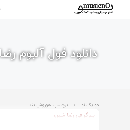
د
دانلود فول آلبوم رض
موزیک نو
برچسپ: هوروش بند
بیوگرافی رضا شیری