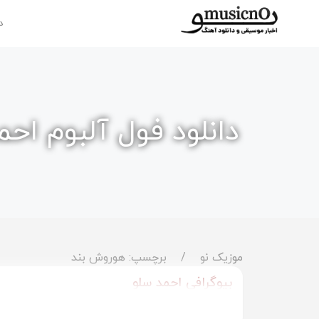
د
دانلود فول آلبوم احم
موزیک نو
برچسپ: هوروش بند
بیوگرافی احمد سلو