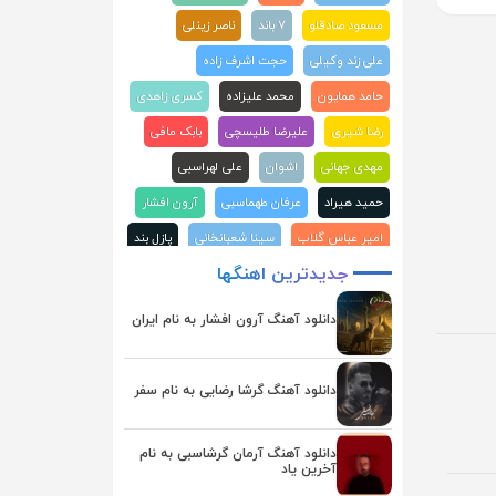
مسعود صادقلو
۷ باند
ناصر زینلی
علی زند وکیلی
حجت اشرف زاده
حامد همایون
محمد علیزاده
کسری زاهدی
رضا شیری
علیرضا طلیسچی
بابک مافی
مهدی جهانی
اشوان
علی لهراسبی
حمید هیراد
عرفان طهماسبی
آرون افشار
امیر عباس گلاب
سینا شعبانخانی
پازل بند
جدیدترین
اهنگها
علیرضا قربانی
ماکان بند
علی عبدالمالکی
احسان دریادل
محسن ابراهیم زاده
دانلود آهنگ آرون افشار به نام ایران
محسن چاوشی
هوروش بند
مجید رضوی
سامان جلیلی
فرزاد فرزین
گرشا رضایی
دانلود آهنگ گرشا رضایی به نام سفر
حمید عسکری
آصف آریا
احسان خواجه امیری
رضا صادقی
دانلود آهنگ آرمان گرشاسبی به نام
آخرین یاد
روزبه بمانی
راغب
بابک جهانبخش