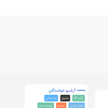
آرشیو
خوانندگان
آرش AP
مسیح
رضا یزدانی
سالار عقیلی
حامیم
علیرضا عصار